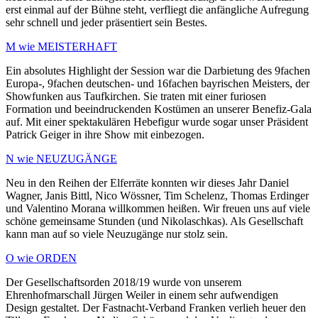
erst einmal auf der Bühne steht, verfliegt die anfängliche Aufregung
sehr schnell und jeder präsentiert sein Bestes.
M wie MEISTERHAFT
Ein absolutes Highlight der Session war die Darbietung des 9fachen
Europa-, 9fachen deutschen- und 16fachen bayrischen Meisters, der
Showfunken aus Taufkirchen. Sie traten mit einer furiosen
Formation und beeindruckenden Kostümen an unserer Benefiz-Gala
auf. Mit einer spektakulären Hebefigur wurde sogar unser Präsident
Patrick Geiger in ihre Show mit einbezogen.
N wie NEUZUGÄNGE
Neu in den Reihen der Elferräte konnten wir dieses Jahr Daniel
Wagner, Janis Bittl, Nico Wössner, Tim Schelenz, Thomas Erdinger
und Valentino Morana willkommen heißen. Wir freuen uns auf viele
schöne gemeinsame Stunden (und Nikolaschkas). Als Gesellschaft
kann man auf so viele Neuzugänge nur stolz sein.
O wie ORDEN
Der Gesellschaftsorden 2018/19 wurde von unserem
Ehrenhofmarschall Jürgen Weiler in einem sehr aufwendigen
Design gestaltet. Der Fastnacht-Verband Franken verlieh heuer den