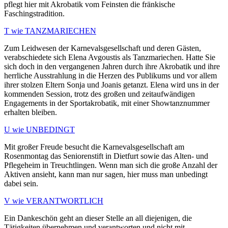
pflegt hier mit Akrobatik vom Feinsten die fränkische
Faschingstradition.
T wie TANZMARIECHEN
Zum Leidwesen der Karnevalsgesellschaft und deren Gästen,
verabschiedete sich Elena Avgoustis als Tanzmariechen. Hatte Sie
sich doch in den vergangenen Jahren durch ihre Akrobatik und ihre
herrliche Ausstrahlung in die Herzen des Publikums und vor allem
ihrer stolzen Eltern Sonja und Joanis getanzt. Elena wird uns in der
kommenden Session, trotz des großen und zeitaufwändigen
Engagements in der Sportakrobatik, mit einer Showtanznummer
erhalten bleiben.
U wie UNBEDINGT
Mit großer Freude besucht die Karnevalsgesellschaft am
Rosenmontag das Seniorenstift in Dietfurt sowie das Alten- und
Pflegeheim in Treuchtlingen. Wenn man sich die große Anzahl der
Aktiven ansieht, kann man nur sagen, hier muss man unbedingt
dabei sein.
V wie VERANTWORTLICH
Ein Dankeschön geht an dieser Stelle an all diejenigen, die
Tätigkeiten übernehmen und verantworten und nicht mit