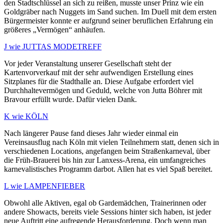
den Stadtschlüssel an sich zu reißen, musste unser Prinz wie ein
Goldgräber nach Nuggets im Sand suchen. Im Duell mit dem ersten
Bürgermeister konnte er aufgrund seiner beruflichen Erfahrung ein
größeres „Vermögen“ anhäufen.
J wie JUTTAS MODETREFF
Vor jeder Veranstaltung unserer Gesellschaft steht der
Kartenvorverkauf mit der sehr aufwendigen Erstellung eines
Sitzplanes für die Stadthalle an. Diese Aufgabe erfordert viel
Durchhaltevermögen und Geduld, welche von Jutta Böhrer mit
Bravour erfüllt wurde. Dafür vielen Dank.
K wie KÖLN
Nach längerer Pause fand dieses Jahr wieder einmal ein
Vereinsausflug nach Köln mit vielen Teilnehmern statt, denen sich in
verschiedenen Locations, angefangen beim Straßenkarneval, über
die Früh-Brauerei bis hin zur Lanxess-Arena, ein umfangreiches
karnevalistisches Programm darbot. Allen hat es viel Spaß bereitet.
L wie LAMPENFIEBER
Obwohl alle Aktiven, egal ob Gardemädchen, Trainerinnen oder
andere Showacts, bereits viele Sessions hinter sich haben, ist jeder
neue Auftritt eine aufregende Herausforderung. Doch wenn man