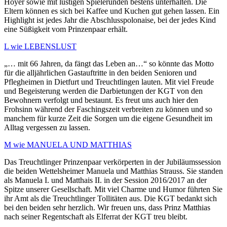
Hoyer sowie mit lustigen Spielerunden bestens unterhalten. Die
Eltern können es sich bei Kaffee und Kuchen gut gehen lassen. Ein
Highlight ist jedes Jahr die Abschlusspolonaise, bei der jedes Kind
eine Süßigkeit vom Prinzenpaar erhält.
L wie LEBENSLUST
„… mit 66 Jahren, da fängt das Leben an…“ so könnte das Motto
für die alljährlichen Gastauftritte in den beiden Senioren und
Pflegheimen in Dietfurt und Treuchtlingen lauten. Mit viel Freude
und Begeisterung werden die Darbietungen der KGT von den
Bewohnern verfolgt und bestaunt. Es freut uns auch hier den
Frohsinn während der Faschingszeit verbreiten zu können und so
manchem für kurze Zeit die Sorgen um die eigene Gesundheit im
Alltag vergessen zu lassen.
M wie MANUELA UND MATTHIAS
Das Treuchtlinger Prinzenpaar verkörperten in der Jubiläumssession
die beiden Wettelsheimer Manuela und Matthias Strauss. Sie standen
als Manuela I. und Matthais II. in der Session 2016/2017 an der
Spitze unserer Gesellschaft. Mit viel Charme und Humor führten Sie
ihr Amt als die Treuchtlinger Tollitäten aus. Die KGT bedankt sich
bei den beiden sehr herzlich. Wir freuen uns, dass Prinz Matthias
nach seiner Regentschaft als Elferrat der KGT treu bleibt.