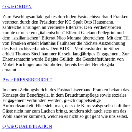
O wie ORDEN
Zum Faschingsauftakt gab es durch den Fastnachtsverband Franken,
vertreten durch den Präsident der KG Spalt Otto Hausmann,
zahlreiche Ehrungen an verdiente Elferräte. Den Verdienstorden
konnte er unserem „italienischen“ Elferrat Gaetano Pellegrini und
dem „sizilianischen“ Elferrat Nico Morana überreichen. Mit dem Till
von Franken erhielt Matthias Faulhaber die höchste Auszeichnung
des Fastnachtsverbandes. Den BDK – Verdienstorden in Silber
erhielt Thomas Stechhammer für sein langjähriges Engagement. Zur
Ehrensenatorin wurde Brigitte Güllich, die Geschäftsführerin von
Möbel Rachinger aus Solnhofen, bereits bei der Benefizgala
ernannt.
P wie PRESSEBERICHT
In einem Zeitungsbericht des Fastnachtsverband Franken bekam das
Konzept der Benefizgala, in dem Brauchtumspflege sowie soziales
Engagement verbunden werden, gleich doppelseitige
Aufmerksamkeit. Hier sieht man, dass die Karnevalsgesellschaft ihre
Gäste nicht nur zum Lachen bringt, sondern sich auch stets um das
Wohl anderer kümmert, welchen es nicht so gut geht wie uns selbst.
Q wie QUALIFIKATION