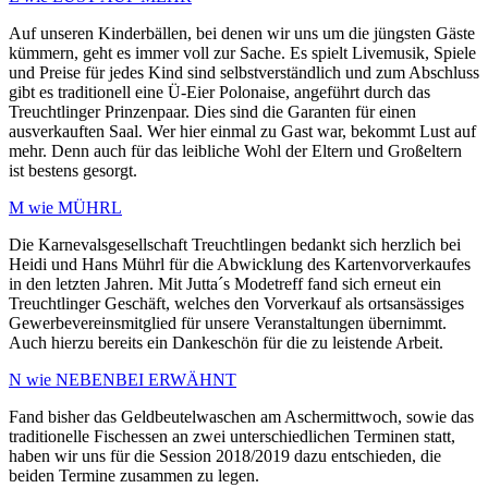
Auf unseren Kinderbällen, bei denen wir uns um die jüngsten Gäste
kümmern, geht es immer voll zur Sache. Es spielt Livemusik, Spiele
und Preise für jedes Kind sind selbstverständlich und zum Abschluss
gibt es traditionell eine Ü-Eier Polonaise, angeführt durch das
Treuchtlinger Prinzenpaar. Dies sind die Garanten für einen
ausverkauften Saal. Wer hier einmal zu Gast war, bekommt Lust auf
mehr. Denn auch für das leibliche Wohl der Eltern und Großeltern
ist bestens gesorgt.
M wie MÜHRL
Die Karnevalsgesellschaft Treuchtlingen bedankt sich herzlich bei
Heidi und Hans Mührl für die Abwicklung des Kartenvorverkaufes
in den letzten Jahren. Mit Jutta´s Modetreff fand sich erneut ein
Treuchtlinger Geschäft, welches den Vorverkauf als ortsansässiges
Gewerbevereinsmitglied für unsere Veranstaltungen übernimmt.
Auch hierzu bereits ein Dankeschön für die zu leistende Arbeit.
N wie NEBENBEI ERWÄHNT
Fand bisher das Geldbeutelwaschen am Aschermittwoch, sowie das
traditionelle Fischessen an zwei unterschiedlichen Terminen statt,
haben wir uns für die Session 2018/2019 dazu entschieden, die
beiden Termine zusammen zu legen.