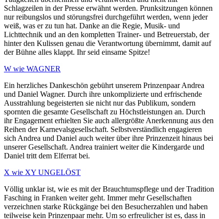
Schlagzeilen in der Presse erwähnt werden. Prunksitzungen können
nur reibungslos und störungsfrei durchgeführt werden, wenn jeder
weiß, was er zu tun hat. Danke an die Regie, Musik- und
Lichttechnik und an den kompletten Trainer- und Betreuerstab, der
hinter den Kulissen genau die Verantwortung übernimmt, damit auf
der Bühne alles klappt. Ihr seid einsame Spitze!
W wie WAGNER
Ein herzliches Dankeschön gebührt unserem Prinzenpaar Andrea
und Daniel Wagner. Durch ihre unkomplizierte und erfrischende
Ausstrahlung begeisterten sie nicht nur das Publikum, sondern
spornten die gesamte Gesellschaft zu Höchstleistungen an. Durch
ihr Engagement erhielten Sie auch allergrößte Anerkennung aus den
Reihen der Karnevalsgesellschaft. Selbstverständlich engagieren
sich Andrea und Daniel auch weiter über ihre Prinzenzeit hinaus bei
unserer Gesellschaft. Andrea trainiert weiter die Kindergarde und
Daniel tritt dem Elferrat bei.
X wie XY UNGELÖST
Völlig unklar ist, wie es mit der Brauchtumspflege und der Tradition
Fasching in Franken weiter geht. Immer mehr Gesellschaften
verzeichnen starke Rückgänge bei den Besucherzahlen und haben
teilweise kein Prinzenpaar mehr. Um so erfreulicher ist es, dass in