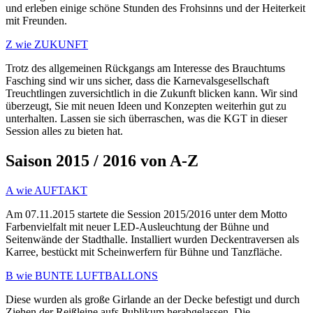
und erleben einige schöne Stunden des Frohsinns und der Heiterkeit
mit Freunden.
Z wie ZUKUNFT
Trotz des allgemeinen Rückgangs am Interesse des Brauchtums
Fasching sind wir uns sicher, dass die Karnevalsgesellschaft
Treuchtlingen zuversichtlich in die Zukunft blicken kann. Wir sind
überzeugt, Sie mit neuen Ideen und Konzepten weiterhin gut zu
unterhalten. Lassen sie sich überraschen, was die KGT in dieser
Session alles zu bieten hat.
Saison 2015 / 2016 von A-Z
A wie AUFTAKT
Am 07.11.2015 startete die Session 2015/2016 unter dem Motto
Farbenvielfalt mit neuer LED-Ausleuchtung der Bühne und
Seitenwände der Stadthalle. Installiert wurden Deckentraversen als
Karree, bestückt mit Scheinwerfern für Bühne und Tanzfläche.
B wie BUNTE LUFTBALLONS
Diese wurden als große Girlande an der Decke befestigt und durch
Ziehen der Reißleine aufs Publikum herabgelassen. Die