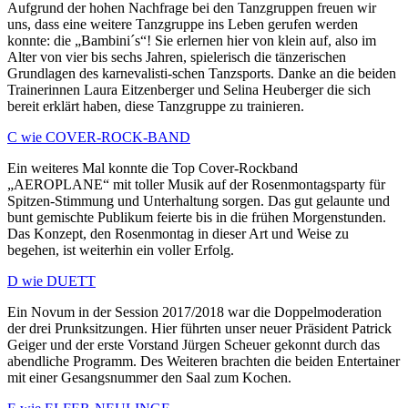
Aufgrund der hohen Nachfrage bei den Tanzgruppen freuen wir
uns, dass eine weitere Tanzgruppe ins Leben gerufen werden
konnte: die „Bambini´s“! Sie erlernen hier von klein auf, also im
Alter von vier bis sechs Jahren, spielerisch die tänzerischen
Grundlagen des karnevalisti-schen Tanzsports. Danke an die beiden
Trainerinnen Laura Eitzenberger und Selina Heuberger die sich
bereit erklärt haben, diese Tanzgruppe zu trainieren.
C wie COVER-ROCK-BAND
Ein weiteres Mal konnte die Top Cover-Rockband
„AEROPLANE“ mit toller Musik auf der Rosenmontagsparty für
Spitzen-Stimmung und Unterhaltung sorgen. Das gut gelaunte und
bunt gemischte Publikum feierte bis in die frühen Morgenstunden.
Das Konzept, den Rosenmontag in dieser Art und Weise zu
begehen, ist weiterhin ein voller Erfolg.
D wie DUETT
Ein Novum in der Session 2017/2018 war die Doppelmoderation
der drei Prunksitzungen. Hier führten unser neuer Präsident Patrick
Geiger und der erste Vorstand Jürgen Scheuer gekonnt durch das
abendliche Programm. Des Weiteren brachten die beiden Entertainer
mit einer Gesangsnummer den Saal zum Kochen.