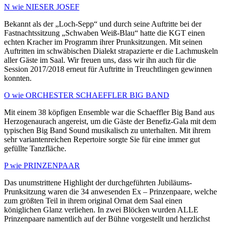
N wie NIESER JOSEF
Bekannt als der „Loch-Sepp“ und durch seine Auftritte bei der
Fastnachtssitzung „Schwaben Weiß-Blau“ hatte die KGT einen
echten Kracher im Programm ihrer Prunksitzungen. Mit seinen
Auftritten im schwäbischen Dialekt strapazierte er die Lachmuskeln
aller Gäste im Saal. Wir freuen uns, dass wir ihn auch für die
Session 2017/2018 erneut für Auftritte in Treuchtlingen gewinnen
konnten.
O wie ORCHESTER SCHAEFFLER BIG BAND
Mit einem 38 köpfigen Ensemble war die Schaeffler Big Band aus
Herzogenaurach angereist, um die Gäste der Benefiz-Gala mit dem
typischen Big Band Sound musikalisch zu unterhalten. Mit ihrem
sehr variantenreichen Repertoire sorgte Sie für eine immer gut
gefüllte Tanzfläche.
P wie PRINZENPAAR
Das unumstrittene Highlight der durchgeführten Jubiläums-
Prunksitzung waren die 34 anwesenden Ex – Prinzenpaare, welche
zum größten Teil in ihrem original Ornat dem Saal einen
königlichen Glanz verliehen. In zwei Blöcken wurden ALLE
Prinzenpaare namentlich auf der Bühne vorgestellt und herzlichst