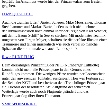
begrüßt. Im Anschluss wurde hier der Prinzenwalzer zum Besten
gegeben.
Q wie QUARTETT
Auch die „jungen Elfer“ Jürgen Scheuer, Mike Moosrainer, Thomas
Stechhammer und Markus Bartel, ließen es sich nicht nehmen, in
der Jubiläumssession noch einmal unter der Regie von Karl Scheuer,
mit dem „Traum-Schiff“ in See zu stechen. Mit modernster Technik,
umgesetzt von Jürgen Meyer, schafften sie die perfekte Illusion einer
Traumreise und teilten musikalisch wie auch verbal so manche
Spitze an die kommunale wie auch Landespolitik.
R wie RUNDFLUG
Beim diesjährigen Prinzenflug der NFL (Nürnberger Luftflotte)
konnten nicht mehr alle Prinzenpaare in den Genuss eines
Rundfluges kommen. Die wenigen Plätze wurden per Losentscheid
unter den anwesenden Tollitäten ausgespielt. Hier war Fortuna auf
der Seite der KGT und bescherte so dem Treuchtlinger Prinzenpaar
ein Erlebnis der besonderen Art. Aufgrund der schlechten
Wetterlage wurde auch noch Flugroute geändert und das
Prinzenpaar flog über ihren Heimatort.
S wie SPONSORING