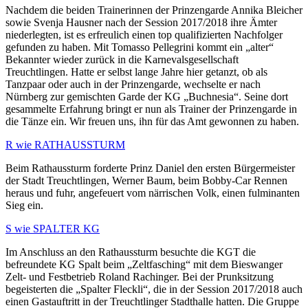
Nachdem die beiden Trainerinnen der Prinzengarde Annika Bleicher
sowie Svenja Hausner nach der Session 2017/2018 ihre Ämter
niederlegten, ist es erfreulich einen top qualifizierten Nachfolger
gefunden zu haben. Mit Tomasso Pellegrini kommt ein „alter“
Bekannter wieder zurück in die Karnevalsgesellschaft
Treuchtlingen. Hatte er selbst lange Jahre hier getanzt, ob als
Tanzpaar oder auch in der Prinzengarde, wechselte er nach
Nürnberg zur gemischten Garde der KG „Buchnesia“. Seine dort
gesammelte Erfahrung bringt er nun als Trainer der Prinzengarde in
die Tänze ein. Wir freuen uns, ihn für das Amt gewonnen zu haben.
R wie RATHAUSSTURM
Beim Rathaussturm forderte Prinz Daniel den ersten Bürgermeister
der Stadt Treuchtlingen, Werner Baum, beim Bobby-Car Rennen
heraus und fuhr, angefeuert vom närrischen Volk, einen fulminanten
Sieg ein.
S wie SPALTER KG
Im Anschluss an den Rathaussturm besuchte die KGT die
befreundete KG Spalt beim „Zeltfasching“ mit dem Bieswanger
Zelt- und Festbetrieb Roland Rachinger. Bei der Prunksitzung
begeisterten die „Spalter Fleckli“, die in der Session 2017/2018 auch
einen Gastauftritt in der Treuchtlinger Stadthalle hatten. Die Gruppe