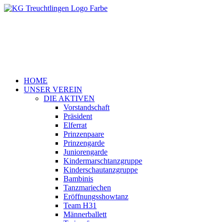
HOME
UNSER VEREIN
DIE AKTIVEN
Vorstandschaft
Präsident
Elferrat
Prinzenpaare
Prinzengarde
Juniorengarde
Kindermarschtanzgruppe
Kinderschautanzgruppe
Bambinis
Tanzmariechen
Eröffnungsshowtanz
Team H31
Männerballett