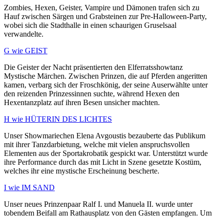
Zombies, Hexen, Geister, Vampire und Dämonen trafen sich zu
Hauf zwischen Särgen und Grabsteinen zur Pre-Halloween-Party,
wobei sich die Stadthalle in einen schaurigen Gruselsaal
verwandelte.
G wie GEIST
Die Geister der Nacht präsentierten den Elferratsshowtanz
Mystische Märchen. Zwischen Prinzen, die auf Pferden angeritten
kamen, verbarg sich der Froschkönig, der seine Auserwählte unter
den reizenden Prinzessinnen suchte, während Hexen den
Hexentanzplatz auf ihren Besen unsicher machten.
H wie HÜTERIN DES LICHTES
Unser Showmariechen Elena Avgoustis bezauberte das Publikum
mit ihrer Tanzdarbietung, welche mit vielen anspruchsvollen
Elementen aus der Sportakrobatik gespickt war. Unterstützt wurde
ihre Performance durch das mit Licht in Szene gesetzte Kostüm,
welches ihr eine mystische Erscheinung bescherte.
I wie IM SAND
Unser neues Prinzenpaar Ralf I. und Manuela II. wurde unter
tobendem Beifall am Rathausplatz von den Gästen empfangen. Um