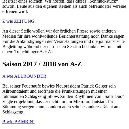
Besitzer eines solchen. Wir hoffen, dass dieses „Schmuckstück“
sowohl Leute aus den eigenen Reihen als auch befreundeter Vereine
erfreuen wird.
Z wie ZEITUNG
An dieser Stelle wollen wir der örtlichen Presse sowie anderen
Medien für ihre wohlwollende Berichterstattung noch Danke sagen.
Für die Ankündigungen der Veranstaltungen und die journalistische
Begleitung während der närrischen Session bedanken wir uns mit
einem Treuchtlinger A-HA!
Saison 2017 / 2018 von A-Z
A wie ALLROUNDER
Bei seiner Feuertaufe bewies Neupräsident Patrick Geiger sein
Allroundtalent und eröffnete die Prunksitzungen mit einer
fulminanten Schlagzeug-Show. Zu den Rhythmen von „Safri Duo“
zeigte er gekonnt, dass er nicht nur am Mikrofon lautstark für
Stimmung sorgen kann, sondern auch sein besonderes Talent am
Schlagzeug.
B wie BAMBINI