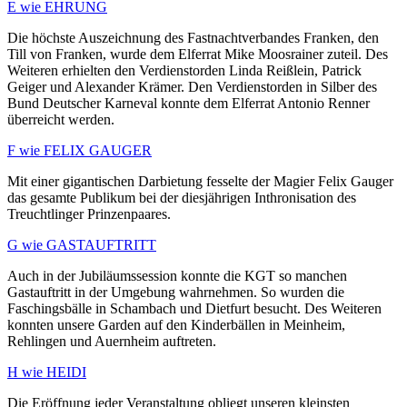
E wie EHRUNG
Die höchste Auszeichnung des Fastnachtverbandes Franken, den
Till von Franken, wurde dem Elferrat Mike Moosrainer zuteil. Des
Weiteren erhielten den Verdienstorden Linda Reißlein, Patrick
Geiger und Alexander Krämer. Den Verdienstorden in Silber des
Bund Deutscher Karneval konnte dem Elferrat Antonio Renner
überreicht werden.
F wie FELIX GAUGER
Mit einer gigantischen Darbietung fesselte der Magier Felix Gauger
das gesamte Publikum bei der diesjährigen Inthronisation des
Treuchtlinger Prinzenpaares.
G wie GASTAUFTRITT
Auch in der Jubiläumssession konnte die KGT so manchen
Gastauftritt in der Umgebung wahrnehmen. So wurden die
Faschingsbälle in Schambach und Dietfurt besucht. Des Weiteren
konnten unsere Garden auf den Kinderbällen in Meinheim,
Rehlingen und Auernheim auftreten.
H wie HEIDI
Die Eröffnung jeder Veranstaltung obliegt unseren kleinsten