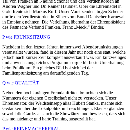
Till von Franken an Nadine Schöner und den Verdienstorden an
Andrea Wagner und Dr. Rainer Haubner. Über die Ehrennadel in
Gold freute sich Markus Ruff. Unser Vorsitzender Jürgen Scheuer
durfte den Verdienstorden in Silber vom Bund Deutscher Karneval
in Empfang nehmen. Die Verleihung übernahm der Ehrenpräsident
des Fastnacht-Verband Franken, Franz „Mecki“ Binder.
P wie PRUNKSITZUNG
Nachdem in den letzten Jahren immer zwei Abendprunksitzungen
veranstaltet wurden, fand in diesem Jahr nur noch eine statt, welche
jedoch nach kurzer Zeit komplett ausverkauft war. Ein kurzweiliges
und abwechslungsreiches Programm sorgte für beste Unterhaltung
beim Publikum. Ein gleiches Bild bot sich bei der
Familienprunksitzung am darauffolgenden Tag.
Q wie QUALITÄT
Neben den hochkarätigen Fremdauftritten brauchten sich die
Nummern der eigenen Gesellschaft nicht zu verstecken. Unser
Ehrensenator, der Weidsteinsepp alias Hubert Stanka, machte sich
Gedanken über die Lokalpolitik in Treuchtlingen. Ebenso glänzten
sowohl die Garde- als auch die Showtänze und bewiesen, dass sich
das monatelange und harte Training ausgezahlt hat.
P wie REINEMACHERFRAU