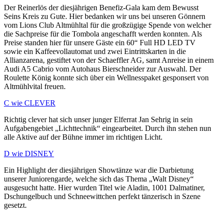
Der Reinerlös der diesjährigen Benefiz-Gala kam dem Bewusst
Seins Kreis zu Gute. Hier bedanken wir uns bei unseren Gönnern
vom Lions Club Altmühltal für die großzügige Spende von welcher
die Sachpreise für die Tombola angeschafft werden konnten. Als
Preise standen hier für unsere Gäste ein 60“ Full HD LED TV
sowie ein Kaffeevollautomat und zwei Eintrittskarten in die
Allianzarena, gestiftet von der Schaeffler AG, samt Anreise in einem
Audi A5 Cabrio vom Autohaus Bierschneider zur Auswahl. Der
Roulette König konnte sich über ein Wellnesspaket gesponsert von
Altmühlvital freuen.
C wie CLEVER
Richtig clever hat sich unser junger Elferrat Jan Sehrig in sein
Aufgabengebiet „Lichttechnik“ eingearbeitet. Durch ihn stehen nun
alle Aktive auf der Bühne immer im richtigen Licht.
D wie DISNEY
Ein Highlight der diesjährigen Showtänze war die Darbietung
unserer Juniorengarde, welche sich das Thema „Walt Disney“
ausgesucht hatte. Hier wurden Titel wie Aladin, 1001 Dalmatiner,
Dschungelbuch und Schneewittchen perfekt tänzerisch in Szene
gesetzt.