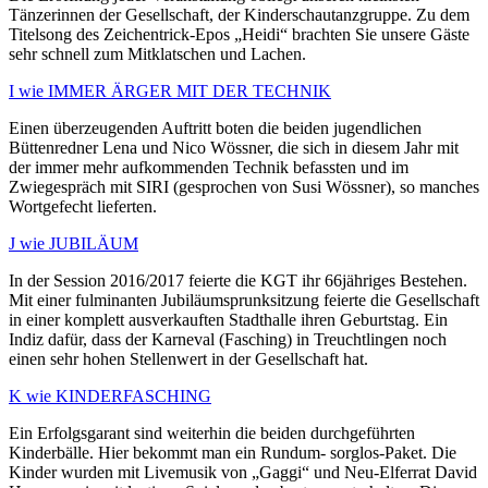
Tänzerinnen der Gesellschaft, der Kinderschautanzgruppe. Zu dem
Titelsong des Zeichentrick-Epos „Heidi“ brachten Sie unsere Gäste
sehr schnell zum Mitklatschen und Lachen.
I wie IMMER ÄRGER MIT DER TECHNIK
Einen überzeugenden Auftritt boten die beiden jugendlichen
Büttenredner Lena und Nico Wössner, die sich in diesem Jahr mit
der immer mehr aufkommenden Technik befassten und im
Zwiegespräch mit SIRI (gesprochen von Susi Wössner), so manches
Wortgefecht lieferten.
J wie JUBILÄUM
In der Session 2016/2017 feierte die KGT ihr 66jähriges Bestehen.
Mit einer fulminanten Jubiläumsprunksitzung feierte die Gesellschaft
in einer komplett ausverkauften Stadthalle ihren Geburtstag. Ein
Indiz dafür, dass der Karneval (Fasching) in Treuchtlingen noch
einen sehr hohen Stellenwert in der Gesellschaft hat.
K wie KINDERFASCHING
Ein Erfolgsgarant sind weiterhin die beiden durchgeführten
Kinderbälle. Hier bekommt man ein Rundum- sorglos-Paket. Die
Kinder wurden mit Livemusik von „Gaggi“ und Neu-Elferrat David