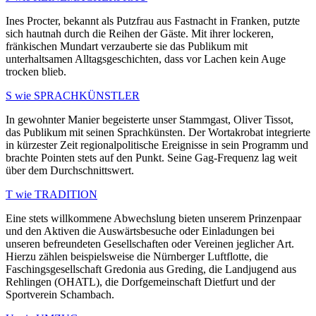
Ines Procter, bekannt als Putzfrau aus Fastnacht in Franken, putzte
sich hautnah durch die Reihen der Gäste. Mit ihrer lockeren,
fränkischen Mundart verzauberte sie das Publikum mit
unterhaltsamen Alltagsgeschichten, dass vor Lachen kein Auge
trocken blieb.
S wie SPRACHKÜNSTLER
In gewohnter Manier begeisterte unser Stammgast, Oliver Tissot,
das Publikum mit seinen Sprachkünsten. Der Wortakrobat integrierte
in kürzester Zeit regionalpolitische Ereignisse in sein Programm und
brachte Pointen stets auf den Punkt. Seine Gag-Frequenz lag weit
über dem Durchschnittswert.
T wie TRADITION
Eine stets willkommene Abwechslung bieten unserem Prinzenpaar
und den Aktiven die Auswärtsbesuche oder Einladungen bei
unseren befreundeten Gesellschaften oder Vereinen jeglicher Art.
Hierzu zählen beispielsweise die Nürnberger Luftflotte, die
Faschingsgesellschaft Gredonia aus Greding, die Landjugend aus
Rehlingen (OHATL), die Dorfgemeinschaft Dietfurt und der
Sportverein Schambach.