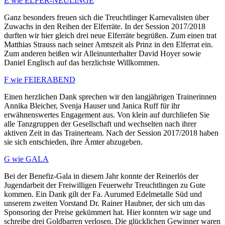
E wie ELFER-NEULINGE
Ganz besonders freuen sich die Treuchtlinger Karnevalisten über
Zuwachs in den Reihen der Elferräte. In der Session 2017/2018
durften wir hier gleich drei neue Elferräte begrüßen. Zum einen trat
Matthias Strauss nach seiner Amtszeit als Prinz in den Elferrat ein.
Zum anderen heißen wir Alleinunterhalter David Hoyer sowie
Daniel Englisch auf das herzlichste Willkommen.
F wie FEIERABEND
Einen herzlichen Dank sprechen wir den langjährigen Trainerinnen
Annika Bleicher, Svenja Hauser und Janica Ruff für ihr
erwähnenswertes Engagement aus. Von klein auf durchliefen Sie
alle Tanzgruppen der Gesellschaft und wechselten nach ihrer
aktiven Zeit in das Trainerteam. Nach der Session 2017/2018 haben
sie sich entschieden, ihre Ämter abzugeben.
G wie GALA
Bei der Benefiz-Gala in diesem Jahr konnte der Reinerlös der
Jugendarbeit der Freiwilligen Feuerwehr Treuchtlingen zu Gute
kommen. Ein Dank gilt der Fa. Aurumed Edelmetalle Süd und
unserem zweiten Vorstand Dr. Rainer Haubner, der sich um das
Sponsoring der Preise gekümmert hat. Hier konnten wir sage und
schreibe drei Goldbarren verlosen. Die glücklichen Gewinner waren