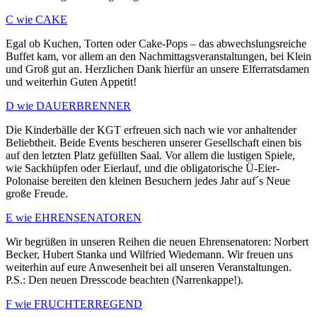
C wie CAKE
Egal ob Kuchen, Torten oder Cake-Pops – das abwechslungsreiche
Buffet kam, vor allem an den Nachmittagsveranstaltungen, bei Klein
und Groß gut an. Herzlichen Dank hierfür an unsere Elferratsdamen
und weiterhin Guten Appetit!
D wie DAUERBRENNER
Die Kinderbälle der KGT erfreuen sich nach wie vor anhaltender
Beliebtheit. Beide Events bescheren unserer Gesellschaft einen bis
auf den letzten Platz gefüllten Saal. Vor allem die lustigen Spiele,
wie Sackhüpfen oder Eierlauf, und die obligatorische Ü-Eier-
Polonaise bereiten den kleinen Besuchern jedes Jahr auf´s Neue
große Freude.
E wie EHRENSENATOREN
Wir begrüßen in unseren Reihen die neuen Ehrensenatoren: Norbert
Becker, Hubert Stanka und Wilfried Wiedemann. Wir freuen uns
weiterhin auf eure Anwesenheit bei all unseren Veranstaltungen.
P.S.: Den neuen Dresscode beachten (Narrenkappe!).
F wie FRUCHTERREGEND