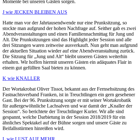
Momente bei unseren Gästen sorgen.
J wie JECKEN BLEIBEN AUS
Hatte man vor der Jahrtausendwende nur eine Prunksitzung, so
stockte man aufgrund der hohen Nachfrage auf. Seither gab es zwei
Abendveranstaltungen und einen Familiennachmittag für Jung und
Alt. Die Prunksitzungen sind das Highlight jeder Session und alle
drei Sitzungen waren zeitweise ausverkauft. Nun geht man aufgrund
der aktuellen Situation wieder auf eine Abendveranstaltung zurück.
Die Sitzung für „Jung und Alt“ bleibt unseren Gästen weiterhin
erhalten. Wir hoffen hiermit unseren Gästen ein adäquates Flair in
einem gut gefüllten Saal bieten zu können.
K wie KNALLER
Der Wortakrobat Oliver Tissot, bekannt aus der Fernsehsitzung des
Fastnachtsverband Franken, ist in Treuchtlingen ein gern gesehener
Gast. Bei der 96. Prunksitzung sorgte er mit seiner Wortakrobatik
für außergewöhnliche Lachsalven und war damit der „Knaller der
Session“. So berichtete der Treuchtlinger Kurier. Wir alle sind
gespannt, welche Darbietung in der Session 2018/2019 für ein
ähnliches Spektakel auf der Bühne sorgen und unsere Gäste zu
Beifallsstürmen hinreißen wird.
L wie LUST AUF MEHR