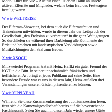
Motto: Einer für Alle – Alle für einen. Hier ein Dank an unsere
aktiven Elferräte und Mitglieder, welche beim Bau des Festwagens
beteiligt waren.
W wie WELTREISE
Der Elferrats-Showtanz, bei dem auch die Elferratsfrauen und
Trainerinnen mitwirkten, wurde in diesem Jahr der Leitspruch der
Gesellschaft „den Frohsinn zu verbreiten“ in die ganz Welt getragen.
So durchliefen sie während ihrer Darbietung alle Kontinente der
Erde und brachten mit landestypischen Verkleidungen sowie
Musikrichtungen den Saal zum Beben.
X wie XSOCH
Mit zweierlei Programm trat mit Heinz Haffki ein guter Freund der
KGT in die Bütt. In seiner unnachahmlich fränkischen und
treffsicheren Art bringt er jedes Publikum auf seine Seite. Eine
besondere Freude war es uns in diesem Jahr, Heinz auf allen drei
Veranstaltungen unseren Gästen präsentieren zu können.
Y wie YIPPI YEAH
Während Sie diese Zusammenfassung der Jubiläumssession lesen,
freut sich die Karnevalsgesellschaft bereits auf die bevorstehende
Faschingszeit. Seien Sie auch in diesem Jahr wieder unsere Gäste