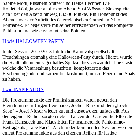
Sabine Mödl, Elisabeth Stützer und Heike Lechner. Die
Roulettekönigin war an diesem Abend Susi Wössner. Sie erspielte
sich über den Abend hinweg 83.500 Punkte. Ein Höhepunkt des
Abends war der Auftritt des österreichischen Comedian Niko
Formanek. Er begeisterte mit seiner erfrischenden Art das komplette
Publikum und setzte gekonnt seine Pointen.
H wie HALLOWEEN PARTY
In der Session 2017/2018 führte die Karnevalsgesellschaft
Treuchtlingen erstmalig eine Halloween-Party durch. Hierzu wurde
die Stadthalle in ein sagenhaftes Spukschloss verwandelt. Die Gäste,
welche die Veranstaltung besuchten, komplettierten das
Erscheinungsbild und kamen toll kostümiert, um zu Feiern und Spaß
zu haben.
I wie INSPIRATION
Die Programmpunkte der Prunksitzungen waren neben den
Fremdnummern Jürgen Leuchauer, Jochen Burk und dem „Loch-
Sepp“ – Josef Nieser wieder gut und ausgewogen aufgestellt. Aus
den eigenen Reihen sorgten neben Tänzen der Garden die Elferräte
Frank Ramspeck und Klaus Etten für inspirierende Pantomime-
Beiträge als „Tape Face“. Auch in der kommenden Session werden
erneut Programmpunkte aus den eigenen Reihen für lustige