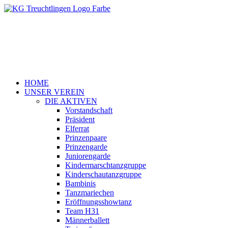
HOME
UNSER VEREIN
DIE AKTIVEN
Vorstandschaft
Präsident
Elferrat
Prinzenpaare
Prinzengarde
Juniorengarde
Kindermarschtanzgruppe
Kinderschautanzgruppe
Bambinis
Tanzmariechen
Eröffnungsshowtanz
Team H31
Männerballett