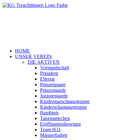
HOME
UNSER VEREIN
DIE AKTIVEN
Vorstandschaft
Präsident
Elferrat
Prinzenpaare
Prinzengarde
Juniorengarde
Kindermarschtanzgruppe
Kinderschautanzgruppe
Bambinis
Tanzmariechen
Eröffnungsshowtanz
Team H31
Männerballett