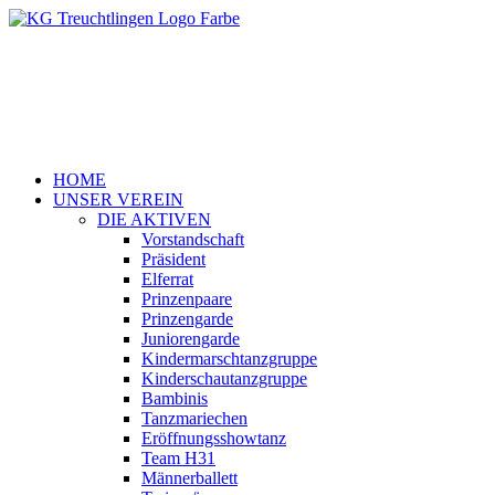
HOME
UNSER VEREIN
DIE AKTIVEN
Vorstandschaft
Präsident
Elferrat
Prinzenpaare
Prinzengarde
Juniorengarde
Kindermarschtanzgruppe
Kinderschautanzgruppe
Bambinis
Tanzmariechen
Eröffnungsshowtanz
Team H31
Männerballett