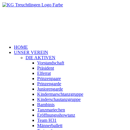
HOME
UNSER VEREIN
DIE AKTIVEN
Vorstandschaft
Präsident
Elferrat
Prinzenpaare
Prinzengarde
Juniorengarde
Kindermarschtanzgruppe
Kinderschautanzgruppe
Bambinis
Tanzmariechen
Eröffnungsshowtanz
Team H31
Männerballett