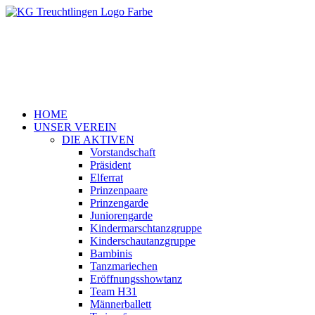
HOME
UNSER VEREIN
DIE AKTIVEN
Vorstandschaft
Präsident
Elferrat
Prinzenpaare
Prinzengarde
Juniorengarde
Kindermarschtanzgruppe
Kinderschautanzgruppe
Bambinis
Tanzmariechen
Eröffnungsshowtanz
Team H31
Männerballett