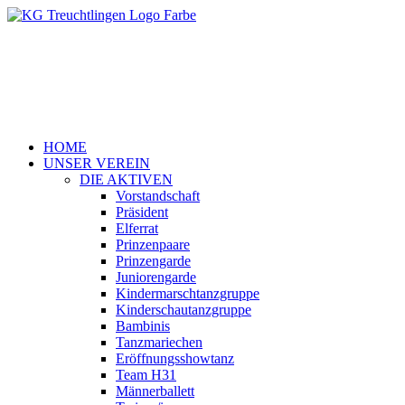
HOME
UNSER VEREIN
DIE AKTIVEN
Vorstandschaft
Präsident
Elferrat
Prinzenpaare
Prinzengarde
Juniorengarde
Kindermarschtanzgruppe
Kinderschautanzgruppe
Bambinis
Tanzmariechen
Eröffnungsshowtanz
Team H31
Männerballett