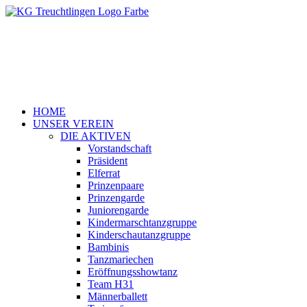
HOME
UNSER VEREIN
DIE AKTIVEN
Vorstandschaft
Präsident
Elferrat
Prinzenpaare
Prinzengarde
Juniorengarde
Kindermarschtanzgruppe
Kinderschautanzgruppe
Bambinis
Tanzmariechen
Eröffnungsshowtanz
Team H31
Männerballett