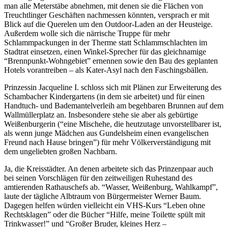
man alle Meterstäbe abnehmen, mit denen sie die Flächen von
Treuchtlinger Geschäften nachmessen könnten, versprach er mit
Blick auf die Querelen um den Outdoor-Laden an der Heusteige.
Außerdem wolle sich die närrische Truppe für mehr
Schlammpackungen in der Therme statt Schlammschlachten im
Stadtrat einsetzen, einen Winkel-Sprecher für das gleichnamige
“Brennpunkt-Wohngebiet” ernennen sowie den Bau des geplanten
Hotels vorantreiben – als Kater-Asyl nach den Faschingsbällen.
Prinzessin Jacqueline I. schloss sich mit Plänen zur Erweiterung des
Schambacher Kindergartens (in dem sie arbeitet) und für einen
Handtuch- und Bademantelverleih am begehbaren Brunnen auf dem
Wallmüllerplatz an. Insbesondere stehe sie aber als gebürtige
Weißenburgerin (“eine Mischehe, die heutzutage unvorstellbarer ist,
als wenn junge Mädchen aus Gundelsheim einen evangelischen
Freund nach Hause bringen”) für mehr Völkerverständigung mit
dem ungeliebten großen Nachbarn.
Ja, die Kreisstädter. An denen arbeitete sich das Prinzenpaar auch
bei seinen Vorschlägen für den zeitweiligen Ruhestand des
amtierenden Rathauschefs ab. “Wasser, Weißenburg, Wahlkampf”,
laute der tägliche Albtraum von Bürgermeister Werner Baum.
Dagegen helfen würden vielleicht ein VHS-Kurs “Leben ohne
Rechtsklagen” oder die Bücher “Hilfe, meine Toilette spült mit
Trinkwasser!” und “Großer Bruder, kleines Herz –