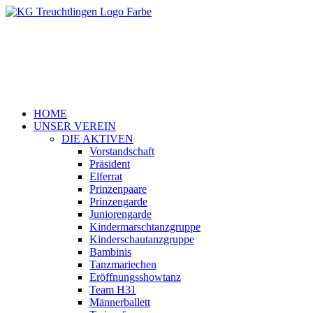
HOME
UNSER VEREIN
DIE AKTIVEN
Vorstandschaft
Präsident
Elferrat
Prinzenpaare
Prinzengarde
Juniorengarde
Kindermarschtanzgruppe
Kinderschautanzgruppe
Bambinis
Tanzmariechen
Eröffnungsshowtanz
Team H31
Männerballett