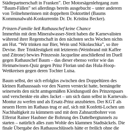
Städtepartnerschaft in Franken”. Der Motorsägenlehrgang zum
“Baum-Fällen” sei allerdings bereits ausgebucht – unter anderem
von Teilnehmerinnen mit doppeltem Doktortitel (Baums
Kommunalwahl-Konkurrentin Dr. Dr. Kristina Becker).
Prinzen-Familie ließ Rathauschef keine Chance
Immerhin mit dem Mineralwasser-Streit haben die Karnevalisten
während ihrer Regentschaft in den nächsten sechs Wochen nichts
am Hut. “Wir trinken nur Bier, Wein und Nikolaschka”, so ihre
Devise. Ihre Trinkfestigkeit mit letzterem (Weinbrand mit Kaffee
und Zitrone) bewies Prinzessin Jacqueline anschließend im Duell
gegen Rathauschef Baum – das dieser ebenso verlor wie das
Heimatwissen-Quiz gegen Prinz Florian und das Hula-Hoop-
Wettkreisen gegen deren Tochter Luisa.
Baum selbst, der sich erfolglos zwischen den Doppeltüren des
kleinen Rathaussaals vor den Narren versteckt hatte, bemängelte
seinerseits den nicht amtsgemäßen Kleidungsstil des Prinzenpaars
und verschenkte ein altes Jacket – um sich dann selbst in Karnevals-
Montur zu werfen und als Ersatz-Prinz anzubieten. Der KGT als
neuem Herrn im Rathaus trug er auf, sich mit Konfetti-Lochen um
Nachhaltigkeit zu kümmern und mit dem Zahnarztbohrer von
Elferrat Rainer Haubner die Bohrung des Dattelbergtunnels zu
starten – natürlich alles zum Wohle des klammen Stadtsäckels. Die
finale Übergabe des Rathausschlüssels hätte er freilich ohne die