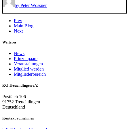
by Peter Wössner
Prev
Main Blog
Next
Weiteres
News
Prinzenpaare
Veranstaltungen
Mitglied werden
Mitgliederbereich
KG Treuchtlingen e.V.
Postfach 106
91752 Treuchtlingen
Deutschland
Kontakt aufnehmen